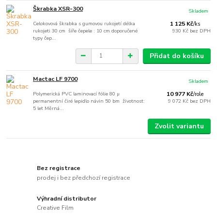
Škrabka XSR-300
Skladem
Celokovová škrabka s gumovou rukojetí délka
1 125 Kč
/
ks
rukojeti 30 cm šíře čepele : 10 cm doporučené
930 Kč
bez DPH
typy čep...
Přidat do košíku
Mactac LF 9700
Skladem
Polymerická PVC laminovací fólie 80 µ
10 977 Kč
/
role
permanentní čiré lepidlo návin 50 bm životnost:
9 072 Kč
bez DPH
5 let Měrná...
Zvolit variantu
Bez registrace
prodej i bez předchozí registrace
Výhradní distributor
Creative Film