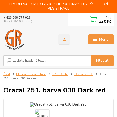
PRODEJ NA TOMTO E-SHOPU JE PRO FIRMY I BEZ PŘEDCHOZÍ
REGISTRACE
0
ks
+ 420 608 777 028
za
0 Kč
(Po-Pá, 8-16:30 hod.)
Menu
Hledat
Úvod
Plotrové a ostatní fólie
Střednědobé
Oracal 751 C
Oracal
751, barva 030 Dark red
Oracal 751, barva 030 Dark red