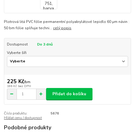
Plotrová litá PVC fólie permanentní polyakrylátové lepidlo 60 µm návin :
50 bm fólie splňuje techni...
celý popis
Dostupnost
Do 3 dnů
Vyberte šíři
225 Kč
/
bm
186 Kč
bez DPH
Přidat do košíku
Číslo produktu:
5676
Hlídat cenu / dostupnost
Podobné produkty