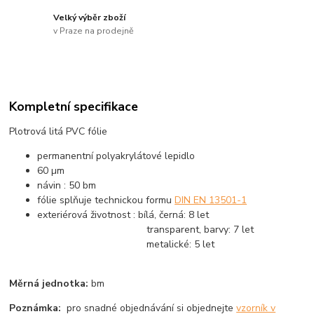
Velký výběr zboží
v Praze na prodejně
Kompletní specifikace
Plotrová litá PVC fólie
permanentní polyakrylátové lepidlo
60 µm
návin : 50 bm
fólie splňuje technickou formu
DIN EN 13501-1
exteriérová životnost : bílá, černá: 8 let
transparent, barvy: 7 let
metalické: 5 let
Měrná jednotka:
bm
Poznámka:
pro snadné objednávání si objednejte
vzorník v